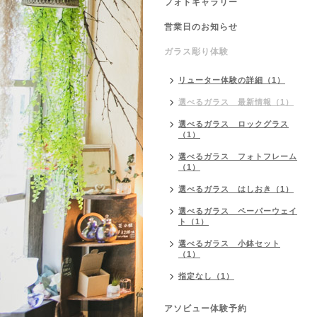
フォトギャラリー
営業日のお知らせ
ガラス彫り体験
リューター体験の詳細（1）
選べるガラス 最新情報（1）
選べるガラス ロックグラス
（1）
選べるガラス フォトフレーム
（1）
選べるガラス はしおき（1）
選べるガラス ペーパーウェイ
ト（1）
選べるガラス 小鉢セット
（1）
指定なし（1）
アソビュー体験予約