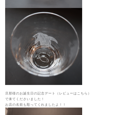
旦那様のお誕生日の記念デート（
レビューはこちら
）
で来てくださいました！
お店の名前も彫ってくれましたよ！！