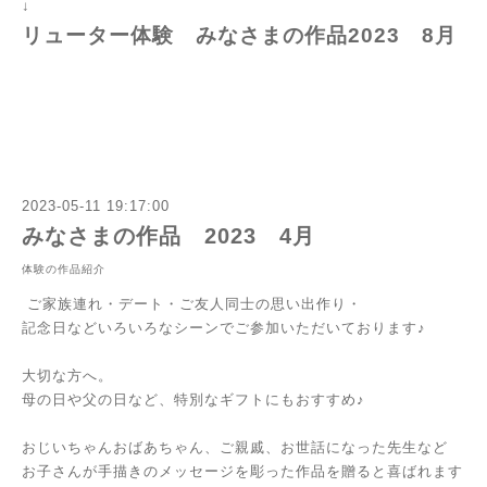
↓
リューター体験 みなさまの作品2023 8月
2023-05-11 19:17:00
みなさまの作品 2023 4月
体験の作品紹介
ご家族連れ・デート・ご友人同士の思い出作り・
記念日などいろいろなシーンでご参加いただいております♪
大切な方へ。
母の日や父の日など、特別なギフトにもおすすめ♪
おじいちゃんおばあちゃん、ご親戚、お世話になった先生など
お子さんが手描きのメッセージを彫った作品を贈ると喜ばれます