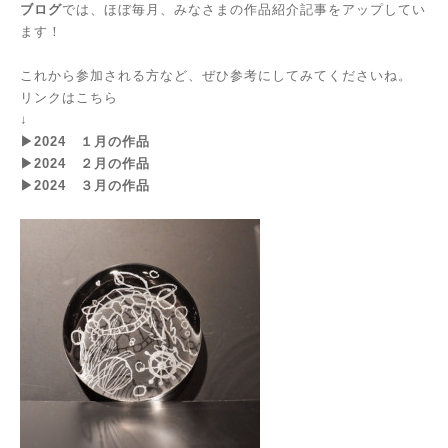
ブログ
では、ほぼ毎月、みなさまの作品紹介記事をアップしてい
ます！
これから参加される方など、ぜひ参考にしてみてくださいね。
リンクはこちら
↓
▶2024 １月の作品
▶2024 ２月の作品
▶2024 ３月の作品