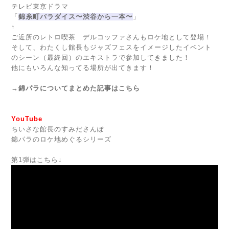
テレビ東京ドラマ
「
錦糸町パラダイス〜渋谷から一本〜
」
↑
ご近所のレトロ喫茶 デルコッファさんもロケ地として登場！
そして、わたくし館長もジャズフェスをイメージしたイベント
のシーン（最終回）のエキストラで参加してきました！
他にもいろんな知ってる場所が出てきます！
→
錦パラについてまとめた記事はこちら
YouTube
ちいさな館長のすみださんぽ
錦パラのロケ地めぐるシリーズ
第1弾はこちら↓