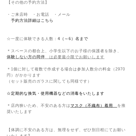
【その他の予約方法】
・ご来店時 ・お電話 ・メール
予約方法詳細はこちら
☆一度に体験できる人数：
4（～6）名まで
＊スペースの都合上、小学生以下のお子様の保護者を除き、
体験しない方の同伴
は必要最小限でお願いします
＊1個に対して複数で作成する場合は参加人数分の料金（2970
円）がかかります
（セット販売のガラスに関しても同様です）
☆定期的な換気・使用機器などの消毒をいたします
＊店内狭いため、不安のある方は
マスク（不織布）着用
を推
奨いたします
【体調に不安のある方は、無理をせず、ぜひ別日程にてお願い
いたします】