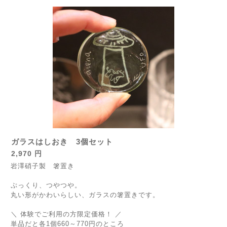
ガラスはしおき 3個セット
2,970 円
岩澤硝子製 箸置き
ぷっくり、つやつや。
丸い形がかわいらしい、ガラスの箸置きです。
＼ 体験でご利用の方限定価格！ ／
単品だと各1個660～770円のところ