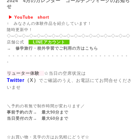
2024 4月のカレンダー ゴールデンウィークのお知ら
せ
▶ YouTube short
↑ みなさんの体験作品を紹介しています！
随時更新中！
◇─◇─◇─◇─◇─◇─◇─◇─◇─◇─◇─◇─◇─◇─◇─◇─◇
店舗公式
LINEアカウント
→ 修学旅行・校外学習でご利用の方はこちら
。。。。。。。。。。。。。。。。。。。。。。。。。。。。
。
リューター体験
☆当日の空席状況は
Twitter
（X）
でご確認のうえ、お電話にてお問合せくださ
いませ
＼予約の有無で制作時間が変わります／
事前予約の方→ 最大90分まで
当日受付の方→ 最大60分まで
☆お買い物・見学の方はお気軽にどうぞ☆