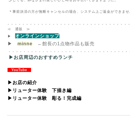
少しでも、みなさまの楽しいひと時をお手伝いできますように。
＊事前決済の方が無断キャンセルの場合、システム上ご返金ができませ
。。。。。。。。。。。。。。。。。。。。。。。。。。。。。。。。
≪ 通販 ≫
オンラインショップ
▶
▶
minne
←館長の1点物作品も販売
。。。。。。。。。。。。。。。。。。。。。。。。。。。。。。。。
▶お店周辺のおすすめランチ
YouTube
▶
お店の紹介
▶
リューター体験 下描き編
▶
リューター体験 彫る！完成編