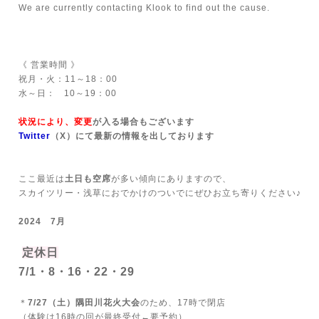
We are currently contacting Klook to find out the cause.
《 営業時間 》
祝月・火：11～18：00
水～日： 10～19：00
状況により、変更
が入る場合もございます
Twitter
（X）にて最新の情報を出しております
ここ最近は
土日も空席
が多い傾向にありますので、
スカイツリー・浅草におでかけのついでにぜひお立ち寄りください♪
2024 7月
定休日
7/1・8・16・22・29
＊
7/27（土）隅田川花火大会
のため、17時で閉店
（体験は16時の回が最終受付←要予約）