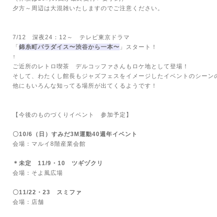
夕方～周辺は大混雑いたしますのでご注意ください。
7/12 深夜24：12～ テレビ東京ドラマ
「
錦糸町パラダイス〜渋谷から一本〜
」スタート！
↑
ご近所のレトロ喫茶 デルコッファさんもロケ地として登場！
そして、わたくし館長もジャズフェスをイメージしたイベントのシーン
他にもいろんな知ってる場所が出てくるようです！
【今後のものづくりイベント 参加予定】
〇10/6（日）すみだ3M運動40週年イベント
会場：マルイ8階産業会館
＊未定 11/9・10 ツギヅクリ
会場：そよ風広場
〇11/22・23 スミファ
会場：店舗