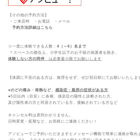
【その他の予約方法】
・ご来店時 ・お電話 ・メール
予約方法詳細はこちら
☆一度に体験できる人数：
4（～6）名まで
＊スペースの都合上、小学生以下のお子様の保護者を除き、
体験しない方の同伴
は必要最小限でお願いします
【体調に不安のある方は、無理をせず、ぜひ別日程にてお願いいたしま
●のどの痛み・発熱など、
感染症・風邪の症状がある方
●5日以内（目安）に各種、感染症の陽性と診断された方、
及び陽性者の方と同居されている方、接触されている方など
キャンセル料は原則かかりません。
日時変更・延期など、お気軽にご連絡ください！
アソビューでご予約いただきますとメッセージ機能で簡単に連絡が取れ