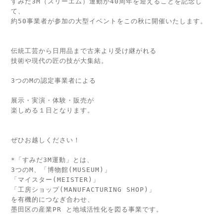
すみだ3M（スリーエム）運動が40周年を迎えることを記念し
て、
約50事業者が参加の⼤型イベントをこの秋に開催いたします。
伝統⼯芸から⽇⽤品まで古来より受け継がれる
3つのMの認定事業者による
展示・実演・体験・販売が
ぜひお越しください！

*「すみだ3M運動」とは、
3つのM、「博物館(MUSEUM)」
「マイスター(MEISTER)」
「⼯房ショップ(MANUFACTURING SHOP)」

を有機的につなぎ合わせ、