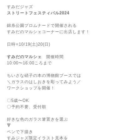
すみだジャズ
ストリートフェスティバル2024
錦糸公園プロムナードで開催される
すみだのマルシェコーナーに出店します！
日時⭐️10/19(土)20(日)
すみだのマルシェ
開催時間
10:00〜16:00ころまで
ちいさな硝子の本の博物館ブースでは
＼ガラスのはしおきを彫ってみよう／
ワークショップを開催！
〇5歳〜OK
〇予約不要、受付順
好きな色のガラス箸置きを選ぶ
🔻
ペンで下描き
すみジャズ限定イラスト見本を