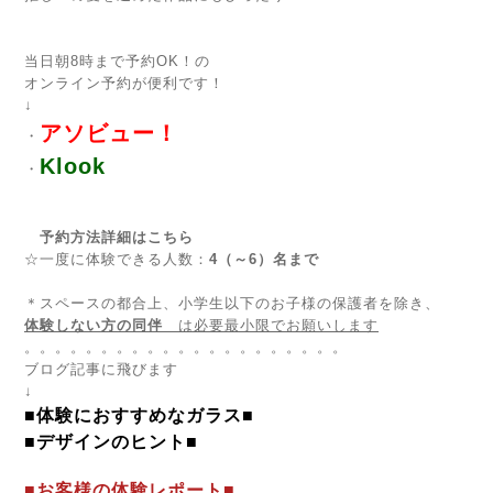
当日朝8時まで予約OK！の
オンライン予約が便利です！
↓
アソビュー！
・
Klook
・
予約方法詳細はこちら
☆一度に体験できる人数：
4（～6）名まで
＊スペースの都合上、小学生以下のお子様の保護者を除き、
体験しない方の同伴
は必要最小限でお願いします
。。。。。。。。。。。。。。。。。。。。。
ブログ記事に飛びます
↓
■体験におすすめなガラス■
■デザインのヒント■
■お客様の体験レポート■