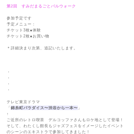
第2回 すみだまるごとバルウォーク
参加予定です
予定メニュー：
チケット3枚●体験
チケット2枚●お買い物
＊詳細決まり次第、追記いたします。
・
・
・
・
テレビ東京ドラマ
「
錦糸町パラダイス〜渋谷から一本〜
」
↑
ご近所のレトロ喫茶 デルコッファさんもロケ地として登場！
そして、わたくし館長もジャズフェスをイメージしたイベント
のシーンのエキストラで参加してきました！