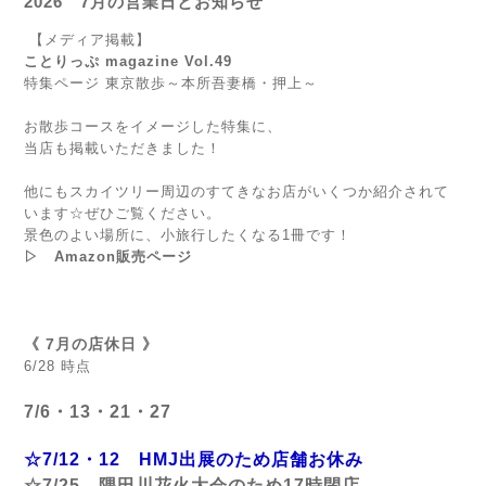
2026 7月の営業日とお知らせ
【メディア掲載】
ことりっぷ magazine Vol.49
特集ページ 東京散歩～本所吾妻橋・押上～
お散歩コースをイメージした特集に、
当店も掲載いただきました！
他にもスカイツリー周辺のすてきなお店がいくつか紹介されて
います☆ぜひご覧ください。
景色のよい場所に、小旅行したくなる1冊です！
▷
Amazon販売ページ
《 7月の店休日 》
6/28 時点
7/6・13・21・27
☆7/12・12 HMJ出展のため店舗お休み
☆7/25 隅田川花火大会のため17時閉店