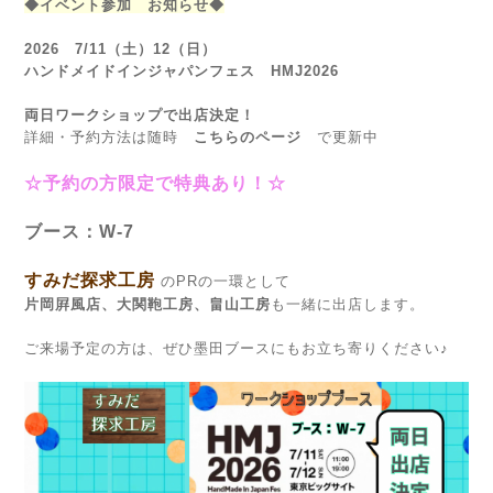
◆イベント参加 お知らせ◆
2026 7/11（土）12（日）
ハンドメイドインジャパンフェス HMJ2026
両日ワークショップで出店決定！
詳細・予約方法は随時
こちらのページ
で更新中
☆予約の方限定で特典あり！☆
ブース：W-7
すみだ探求工房
のPRの一環として
片岡屛風店、大関鞄工房、畠山工房
も一緒に出店します。
ご来場予定の方は、ぜひ墨田ブースにもお立ち寄りください♪