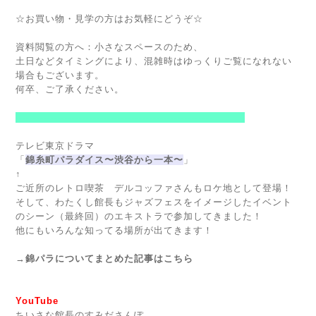
☆お買い物・見学の方はお気軽にどうぞ☆
資料閲覧の方へ：小さなスペースのため、
土日などタイミングにより、混雑時はゆっくりご覧になれない
場合もございます。
何卒、ご了承ください。
--------------------------------------------------------
テレビ東京ドラマ
「
錦糸町パラダイス〜渋谷から一本〜
」
↑
ご近所のレトロ喫茶 デルコッファさんもロケ地として登場！
そして、わたくし館長もジャズフェスをイメージしたイベント
のシーン（最終回）のエキストラで参加してきました！
他にもいろんな知ってる場所が出てきます！
→
錦パラについてまとめた記事はこちら
YouTube
ちいさな館長のすみださんぽ