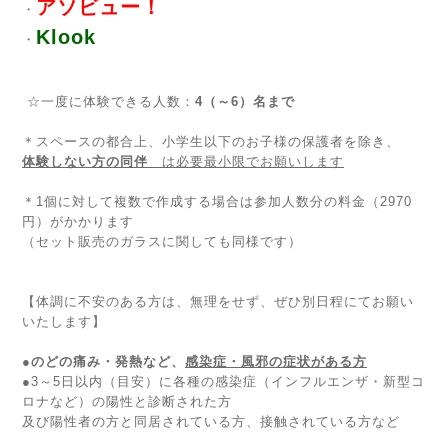
アソビュー！
・
Klook
・
☆一度に体験できる人数：
4（～6）名まで
＊スペースの都合上、小学生以下のお子様の保護者を除き、
体験しない方の同伴
は必要最小限でお願いします
＊1個に対して複数で作成する場合は参加人数分の料金（2970
円）がかかります
（セット販売のガラスに関しても同様です）
【体調に不安のある方は、無理をせず、ぜひ別日程にてお願い
いたします】
●のどの痛み・発熱など、
感染症・風邪の症状がある方
●3～5日以内（目安）に各種の感染症（インフルエンザ・新型コ
ロナなど）の陽性と診断された方
及び陽性者の方と同居されている方、接触されている方など